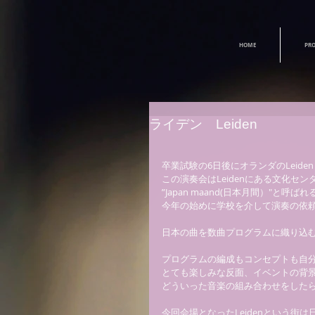
HOME
PRO
ライデン Leiden
卒業試験の6日後にオランダのLeid
この演奏会はLeidenにある文化センタ
”Japan maand(日本月間）"と呼
今年の始めに学校を介して演奏の依頼
日本の曲を数曲プログラムに織り込む
プログラムの編成もコンセプトも自分
とても楽しみな反面、イベントの背景
どういった音楽の組み合わせをしたら
今回会場となったLeidenという街