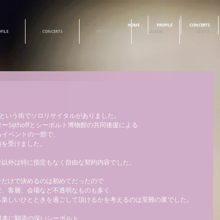
HOME
PROFILE
CONCERTS
FILE
CONCERTS
PRODUCE
LESSON
MEDIA
enという街でソロリサイタルがありました。 
ーSijthoffとシーボルト博物館の共同後援による 
ばれるイベントの一部で、 
を受けました。 
以外は特に指定もなく自由な契約内容でした。 
だけで決めるのは初めてだったので 
、客層、会場など不透明なものも多く 
楽しいひとときを過ごして頂けるかを考えるのは至難の業でした。 
は日本に馴染の深いシーボルト 