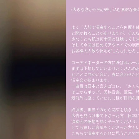
(大きな窓から光が差し込む素敵な楽屋
よく「人前で演奏することを何度も経
と聞かれることがありますが、そんな
少なくとも私は何十回と経験しても未
そして今回は初めてアウェイでの演奏
お客様の人数や反応がこんなに恐ろし
コーディネーターの方に呼ばれホール
まずは予想していたよりたくさんのお
ピアノに向かい合い、春に合わせたピ
演奏会が始まります。 
一曲目は日本と言えばコレ、「さくら
そこからポップ、民族音楽、童謡、時折
最前列に座っていたおじ様が目頭を押
終演後、担当の方から花束を頂き、い
広告を見つけ来て下さった方、日本に興
演奏会の感想を熱く語ってくださり、
とても嬉しい言葉をくださった方もい
こちらで演奏するたびに思うことです