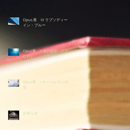
Opus.青 III ラプソディー・
イン・ブルー
Opus青 II.水の戯れ（たわ
むれ）
Opus青 I.オーベルマンの
谷
お知らせ