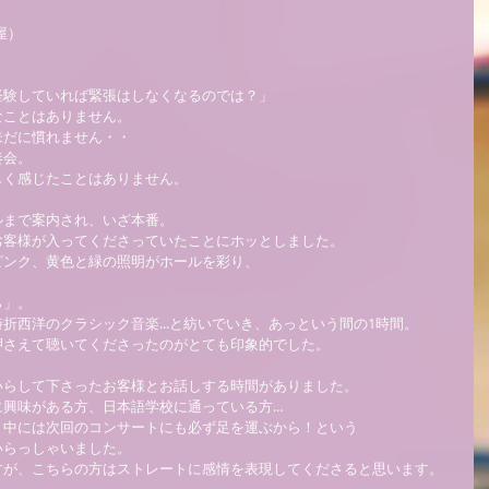
） 
験していれば緊張はしなくなるのでは？」 
ことはありません。 
だに慣れません・・ 
会。 
く感じたことはありません。 
まで案内され、いざ本番。 
客様が入ってくださっていたことにホッとしました。 
ンク、黄色と緑の照明がホールを彩り、 
」。 
西洋のクラシック音楽...と紡いでいき、あっという間の1時間。 
さえて聴いてくださったのがとても印象的でした。 
らして下さったお客様とお話しする時間がありました。 
味がある方、日本語学校に通っている方... 
中には次回のコンサートにも必ず足を運ぶから！という 
らっしゃいました。 
が、こちらの方はストレートに感情を表現してくださると思います。 